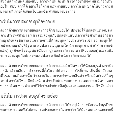
พสงวนสำหรับพลเมืองสปป.ลาวเท่านั้น ดังนั้นชาวต่างชาติจึงไม่สามารถประ
่อยใน สปป.ลาวได้ อย่างไรก็ตาม กฎหมายสปป.ลาวได้ อนุญาตให้ชาวต่าง
นบางกรณี ภายใต้เงื่อนไขและข้อ จำกัดบางประการ
กเว้นในการประกอบธุรกิจขายยก
กลงว่าด้วยการค้าขายยกและการค้าขายย่อยได้เปิดช่องให้นักลงทุนต่างป
นต่างประเทศสามารถเข้าร่วมลงทุนกับนักลงทุนสปป.ลาวเพื่อดำเนินธุรกิจ
ทธุรกิจและอัตราส่วนการลงทุนที่นักลงทุนต่างประเทศจะเข้า ร่วมลงทุนได้ 
ประเภทธุรกิจที่รัฐบาล สปป.ลาว อนุญาตให้ นัก ลงทุนต่างชาติสามารถเข้าร
xtile) ธุรกิจเครื่องนุ่งห่ม (Clothing) และธุรกิจรองเท้า (Footwear)นอกเหนื
ถ ร่วมลงทุนกับนักลงทุนสปป.ลาวเพื่อดำเนินธุรกิจขายยกได้
ลงว่าด้วยการค้าขายยกและการค้าขายย่อยยังเปิดช่องให้นักลงทุนต่างชาติส
่ายดังกล่าวผลิตจากโรงงานที่ตั้งใน สปป.ลาว อย่างไรก็ตาม เป็นที่น่าสั
าที่โรงงานผลิตเท่านั้น โรงงานไม่สามารถจำหน่ายสินค้า หรือผลิตภัณฑ์อื่น
 สปป.ลาวไม่ใช่อาชีพต้องห้าม สำหรับนักลงทุนต่างประเทศอย่างเด็ดข
จขายยกโดย ชาวต่างชาติไว้อย่างจำกัด เพื่อคุ้มครองและสงวนอาชีพดังกล่
กเว้นในการประกอบธุรกิจขายย่อย
กลงว่าด้วยการค้าขายยกและการค้าขายย่อยได้ระบุไว้อย่างชัดเจนว่าธุรกิจ
งทุนต่างประเทศจึงไม่สามารถประกอบธุรกิจขายย่อยได้ด้วยตนเอง นอกจากน