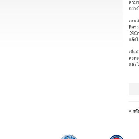
สามา
อย่าง
เช่น
พิจาร
ให้น
แจ้ง
เมื่
ลงทุน
และไ
กลั