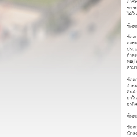
อาชี
ขายย
ได้ใ
ข้อย
ข้อต
ลงทุ
ประเภ
กำหนด
ทอ(Te
สามาร
ข้อตก
จำหน
สินค้
ยกใน
ธุรกิ
ข้อย
ข้อต
นักล