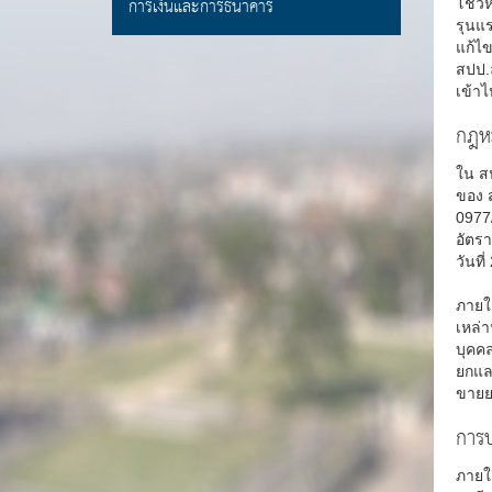
การเงินและการธนาคาร
โชว์ห
รุนแร
แก้ไข
สปป.
เข้าไ
กฎหม
ใน สป
ของ ส
0977
อัตรา
วันที
ภายใต
เหล่า
บุคคล
ยกและ
ขายย
การ
ภายใ