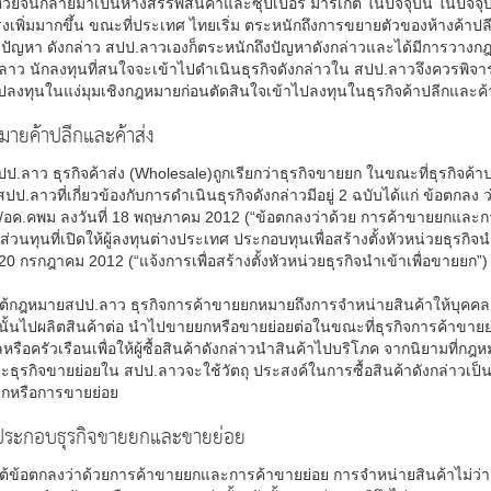
่วยจนกลายมาเป็นห้างสรรพสินค้าและซุปเปอร์ มาร์เก็ต ในปัจจุบัน ในปัจจุ
งเพิ่มมากขึ้น ขณะที่ประเทศ ไทยเริ่ม ตระหนักถึงการขยายตัวของห้างค้าป
ปัญหา ดังกล่าว สปป.ลาวเองก็ตระหนักถึงปัญหาดังกล่าวและได้มีการวางกฎระ
ลาว นักลงทุนที่สนใจจะเข้าไปดำเนินธุรกิจดังกล่าวใน สปป.ลาวจึงควรพิจ
ปลงทุนในแง่มุมเชิงกฎหมายก่อนตัดสินใจเข้าไปลงทุนในธุรกิจค้าปลีกและค้
ายค้าปลีกและค้าส่ง
ป.ลาว ธุรกิจค้าส่ง (Wholesale)ถูกเรียกว่าธุรกิจขายยก ในขณะที่ธุรกิจค้า
ปป.ลาวที่เกี่ยวข้องกับการดำเนินธุรกิจดังกล่าวมีอยู่ 2 ฉบับได้แก่ ข้อตกล
/อค.คพม ลงวันที่ 18 พฤษภาคม 2012 (“ข้อตกลงว่าด้วย การค้าขายยกและกา
ส่วนทุนที่เปิดให้ผู้ลงทุนต่างประเทศ ประกอบทุนเพื่อสร้างตั้งหัวหน่วยธุรกิ
่ 20 กรกฎาคม 2012 (“แจ้งการเพื่อสร้างตั้งหัวหน่วยธุรกิจนำเข้าเพื่อขายยก”)
้กฎหมายสปป.ลาว ธุรกิจการค้าขายยกหมายถึงการจำหน่ายสินค้าให้บุคคล โดยมี
นั้นไปผลิตสินค้าต่อ นำไปขายยกหรือขายย่อยต่อในขณะที่ธุรกิจการค้าขายย่
หรือครัวเรือนเพื่อให้ผู้ซื้อสินค้าดังกล่าวนำสินค้าไปบริโภค จากนิยามที
ธุรกิจขายย่อยใน สปป.ลาวจะใช้วัตถุ ประสงค์ในการซื้อสินค้าดังกล่าวเป
กหรือการขายย่อย
ประกอบธุรกิจขายยกและขายย่อย
ต้ข้อตกลงว่าด้วยการค้าขายยกและการค้าขายย่อย การจำหน่ายสินค้าไม่ว่า