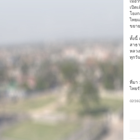
เมื่อ
เปิดเ
โยงก
ไทยแล
ขยาย
ทั้งน
สาธาร
หลวง
ทุกวั
ที่มา
ไทยรั
02/16/