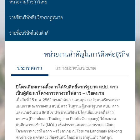
หน่วยงานราชการไทย
รายชื่อบริษัทที่ปรึกษากฏหมาย
รายชื่อบริษัทโลจิสติกส์
หน่วยงานสำคัญในการติดต่อธุรกิจ
ประเทศลาว
แขวงสะหวันนะเขต
ปิโตรเลียมเทรดดิ้งลาวได้รับสิทธิ์จากรัฐบาล สปป. ลาว
เป็นผู้พัฒนาโครงการทางรถไฟลาว – เวียดนาม
เมื่อวันที่ 15 ต.ค. 2562 นางคำจัน วงแสนบุน รองรัฐมนตรีกระทรวง
แผนการและการลงทุน สปป. ลาว ในฐานะผู้แทนรัฐบาล สปป. ลาว
และนายจันทอน สิดทิไซ ประธานบริษัท ปิโตรเลียมเทรดดิ้งลาว
มหาชน (Petroleum Trading Lao Public Company) ได้ลงนาม
บันทึกความเข้าใจ (MOU) เพื่อสำรวจและออกแบบรายละเอียด
โครงการทางรถไฟลาว – เวียดนาม ณ โรงแรม Landmark Mekong
Riverside นครหลวงเวียงจันทน์ โดยมีนายอาลุนแก้ว กิดติคุณ