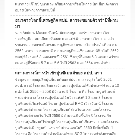
แนวทางแก้ไขปัญหาและเตรียมความพร้อมในการเปิดเขื่อนดังกล่าว
อย่างเป็นทางการปลายปีนี้
ธนาคารโลกชี้เศรษฐกิจ สปป. ลาวจะขยายตัวกว่าปีที่ผ่าน
มา
นาย Andrew Mason หัวหน้านักเศรษฐศาสตร์ของธนาคารโลก
ประจำภูมิภาคเอเชียตะวันออก และแปซิฟิก ธนาคารโลก กล่าวว่า
รายงานการขยายตัวทางเศรษฐกิจของธนาคารโลกประจำเดือน ต.ค.
2562 คาดว่าการขยายตัวของเศรษฐกิจเอเชียและแปซิฟิกในปี 2562
จะอยู่ที่ร้อยละ 5.8 ลดลงจากปี 2561 ซึ่งอยู่ที่ร้อยละ 6.3 และคาดว่าจะ
ลดลงอยู่ที่ร้อยละ 5.7 และ 5.6 ในปี 2563 และ 2564 ตามลำดับ
สถานการณ์การนำเข้าปูนซีเมนต์ของ สปป. ลาว
ข้อมูลจากกลุ่มผู้ผลิตปูนซีเมนต์ของ สปป. ลาว ระบุว่า ในปี 2561
สปป. ลาวมีโรงงานผลิตและจำหน่ายปูนซีเมนต์ทั่วประเทศจำนวน 13
แห่ง ในปี 2556 – 2558 มีจำนวน 9 โรงงาน คือ โรงงานปูนซีเมนต์
หลวงพระบาง โรงงานปูนซีเมนต์วังเวียงแห่งที่ 1 2 และ 3 โรงบด
ปูนซีเมนต์เวียงจันทน์ โรงบดปูนซีเมนต์ BMC เวียงจันทน์ โรงงาน
ปูนซีเมนต์ท่าแขก โรงงานปูนซีเมนต์สะหวันนะเขต และโรงงาน
ปูนซีเมนต์สาละวัน ในปี 2559 มีจำนวนเพิ่มขึ้นอีก 3 โรงงาน คือ
โรงงานปูนซีเมนต์ไซยะบูลี โรงงานปูนซีเมนต์เชียงขวาง และโรงงาน
ปูนซีเมนต์เมืองคูนคำ แขวงคำม่วน และในปี 2560 มีเพิ่มขึ้นอีก 1
โรงงาน คือ โรงงานคำม่วนซีเมนต์ของ SCG โดยรวมกำลังการผลิต