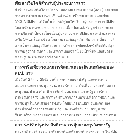
พัฒนาเว็บไซต์สำหรับผู้ประกอบการลาว
สำนักงานส่งเสริมวิสาหกิจขนาดกลางและขนาดย่อม (สสว.) และคณะ
กรรมการประสานงานอาเซียนด้านวิสาหกิจขนาดกลางและย่อม
(ACCMSMEs) ได้จัดตั้งเว็บไซต์ศูนย์ให้บริการผู้ประกอบการ SMEs
ในอาเซียน www. aseansme.org เพื่อเป็นแหล่งข้อมูลข่าวสารและ
การบริการที่เป็นประโยชน์ต่อผู้ประกอบการ SMEs และหน่วยงานส่ง
เสริม SMEs ในอาเซียน โดยรวบรวมข้อมูลเกี่ยวกับกฎระเบียบการค้า
และเป็นฐานข้อมูลสินค้าและการบริการ (e-directory) เพื่อสนับสนุน
การจับคู่ธุรกิจ สินค้า และบริการ นอกจากนี้ ยังเป็นพื้นที่แลกเปลี่ยน
ความรู้และประสบการณ์ด้าน SMEs
การหารือเพื่อวางแผนการพัฒนาเศรษฐกิจและสังคมของ
สปป. ลาว
เมื่อวันที่ 27 ก.ย. 2562 องค์การตรวจสอบแห่งรัฐ และกระทรวง
แผนการและการลงทุน สปป. ลาว จัดการหารือเพื่อวางแผนด้านการ
ลงทุนของประเทศ อาทิ การจัดทำงบประมาณภาครัฐ การจัดการ
ทรัพย์สินภาครัฐ และการระดมทุนจากภาคเอกชนเพื่อการพัฒนาและ
การลงทุนในเขตเศรษฐกิจพิเศษ โดยมีนายบุนปอน วันนะจิด รอง
หัวหน้าองค์กรตรวจสอบแห่งรัฐ และนางคำจัน วงแสนบูน รอง
รัฐมนตรีกระทรวงแผนการและการลงทุน สปป. ลาว เป็นประธานร่วม
ลาวเร่งปรับปรุงประสิทธิภาพการคุ้มครองธุรกิจของรัฐ
นายสมดี ดวงดี รองนายกรัฐมนตรีและรัฐมนตรีกระทรวงการเงิน สปป.