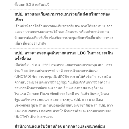
ทั้งหมด 8.3 ล้านตันต่อปี
สปป. ลาวและเวียดนามวางแผนร่วมกันส่งเสริมการท่อง
เที่ยว
เจ้าหน้าที่อาวุโสด้านการท่องเที่ยวจากสี่แขวงภาคใต้ของ สปป. ลาว
และจากภาคกลางและภาคใต้ ของเวียดนาม พร้อมด้วยหน่วยงาน
ด้านการท่องเที่ยวที่เกี่ยวข้องจัดการประชุมเพื่อหารือเกี่ยวกับการท่อง
เที่ยว ที่แขวงจำปาสัก
สปป. ลาวคาดจะหลุดพ้นจากสถานะ LDC ในการประเมิน
ครั้งที่สอง
เมื่อวันที่ 8 - 9 ต.ค. 2562 กระทรวงแผนการและการลงทุน สปป. ลาว
ร่วมกับองค์กรสหประชาชาติ ว่าด้วยการค้าและการพัฒนา
(UNCTAD) จัดการประชุมเชิงปฺฏิบัติการภายใต้หัวข้อ “การประเมิน
ความเปราะบาง และการสร้างภูมิคุ้มกันเพื่อผลักดันการสร้างความ
สามารถด้านการผลิตและความเปลี่ยนแปลงทางเศรษฐกิจ” ณ
โรงแรม Crowne Plaza Vientiane โดยมี ดร. กิแก้ว จันทะบูลี รอง
รัฐมนตรีกระทรวงแผนการและการลงทุน สปป. ลาว นาง Sara
Sekkenes ผู้ประสานงานขององค์กรสหประชาชาติประจำ สปป. ลาว
และนาย Patrick Osakwe หัวหน้าด้านการค้าและความยากจนของ
UNCTAD เป็นประธานร่วม
สำนักงานส่งเสริมวิสาหกิจขนาดกลางและขนาดย่อม