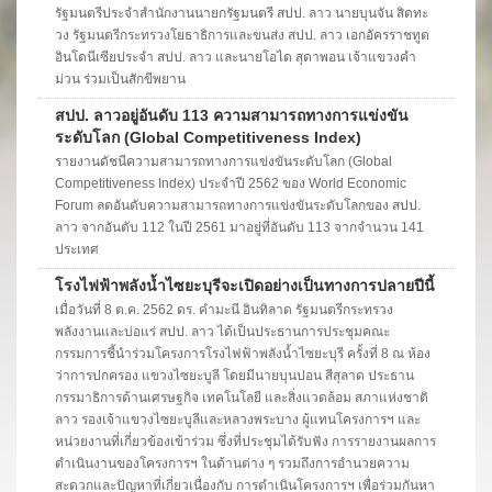
รัฐมนตรีประจำสำนักงานนายกรัฐมนตรี สปป. ลาว นายบุนจัน สิดทะ
วง รัฐมนตรีกระทรวงโยธาธิการและขนส่ง สปป. ลาว เอกอัครราชทูต
อินโดนีเซียประจำ สปป. ลาว และนายโอได สุดาพอน เจ้าแขวงคำ
ม่วน ร่วมเป็นสักขีพยาน
สปป. ลาวอยู่อันดับ 113 ความสามารถทางการแข่งขัน
ระดับโลก (Global Competitiveness Index)
รายงานดัชนีความสามารถทางการแข่งขันระดับโลก (Global
Competitiveness Index) ประจำปี 2562 ของ World Economic
Forum ลดอันดับความสามารถทางการแข่งขันระดับโลกของ สปป.
ลาว จากอันดับ 112 ในปี 2561 มาอยู่ที่อันดับ 113 จากจำนวน 141
ประเทศ
โรงไฟฟ้าพลังน้ำไซยะบุรีจะเปิดอย่างเป็นทางการปลายปีนี้
เมื่อวันที่ 8 ต.ค. 2562 ดร. คำมะนี อินทิลาด รัฐมนตรีกระทรวง
พลังงานและบ่อแร่ สปป. ลาว ได้เป็นประธานการประชุมคณะ
กรรมการชี้นำร่วมโครงการโรงไฟฟ้าพลังน้ำไซยะบุรี ครั้งที่ 8 ณ ห้อง
ว่าการปกครอง แขวงไซยะบูลี โดยมีนายบุนปอน สีสุลาด ประธาน
กรรมาธิการด้านเศรษฐกิจ เทคโนโลยี และสิ่งแวดล้อม สภาแห่งชาติ
ลาว รองเจ้าแขวงไซยะบูลีและหลวงพระบาง ผู้แทนโครงการฯ และ
หน่วยงานที่เกี่ยวข้องเข้าร่วม ซึ่งที่ประชุมได้รับฟัง การรายงานผลการ
ดำเนินงานของโครงการฯ ในด้านต่าง ๆ รวมถึงการอำนวยความ
สะดวกและปัญหาที่เกี่ยวเนื่องกับ การดำเนินโครงการฯ เพื่อร่วมกันหา