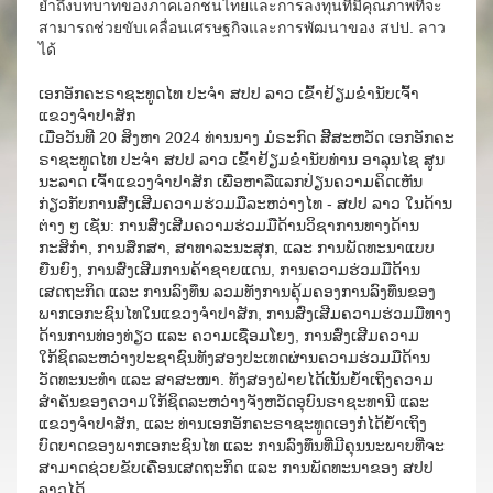
ย้ำถึงบทบาทของภาคเอกชนไทยและการลงทุนที่มีคุณภาพที่จะ
สามารถช่วยขับเคลื่อนเศรษฐกิจและการพัฒนาของ สปป. ลาว
ได้
ເອກອັກຄະຣາຊະທູດໄທ ປະຈຳ ສປປ ລາວ ເຂົ້າຢ້ຽມຂໍ່ານັບເຈົ້າ
ແຂວງຈຳປາສັກ
ເມື່ອວັນທີ 20 ສິງຫາ 2024 ທ່ານນາງ ມໍຣະກົດ ສີິສະຫວັດ ເອກອັກຄະ
ຣາຊະທູດໄທ ປະຈຳ ສປປ ລາວ ເຂົ້າຢ້ຽມຂໍ່ານັບທ່ານ ອາລຸນໄຊ ສູນ
ນະລາດ ເຈົ້າແຂວງຈຳປາສັກ ເພື່ອຫາລືແລກປ່ຽນຄວາມຄິດເຫັນ
ກ່ຽວກັບການສົ່ງເສີມຄວາມຮ່ວມມືລະຫວ່າງໄທ - ສປປ ລາວ ໃນດ້ານ
ຕ່າງ ໆ ເຊັ່ນ: ການສົ່ງເສີມຄວາມຮ່ວມມືດ້ານວິຊາການທາງດ້ານ
ກະສິກຳ, ການສຶກສາ, ສາທາລະນະສຸກ, ແລະ ການພັດທະນາແບບ
ຍືນຍົງ, ການສົ່ງເສີມການຄ້າຊາຍແດນ, ການຄວາມຮ່ວມມືດ້ານ
ເສດຖະກິດ ແລະ ການລົງທຶນ ລວມທັງການຄຸ້ມຄອງການລົງທຶນຂອງ
ພາກເອກະຊົນໄທໃນແຂວງຈຳປາສັກ, ການສົ່ງເສີມຄວາມຮ່ວມມືທາງ
ດ້ານການທ່ອງທ່ຽວ ແລະ ຄວາມເຊື່ອມໂຍງ, ການສົ່ງເສີມຄວາມ
ໃກ້ຊິດລະຫວ່າງປະຊາຊົນທັງສອງປະເທດຜ່ານຄວາມຮ່ວມມືດ້ານ
ວັດທະນະທຳ ແລະ ສາສະໜາ. ທັງສອງຝ່າຍໄດ້ເນັ້ນຍ້ຳເຖິງຄວາມ
ສຳຄັນຂອງຄວາມໃກ້ຊິດລະຫວ່າງຈັງຫວັດອຸບົນຣາຊະທານີ ແລະ
ແຂວງຈຳປາສັກ, ແລະ ທ່ານເອກອັກຄະຣາຊະທູດເອງກໍ່ໄດ້ຍ້ຳເຖິງ
ບົດບາດຂອງພາກເອກະຊົນໄທ ແລະ ການລົງທຶນທີ່ມີຄຸນນະພາບທີ່ຈະ
ສາມາດຊ່ວຍຂັບເຄື່ອນເສດຖະກິດ ແລະ ການພັດທະນາຂອງ ສປປ
ລາວໄດ້