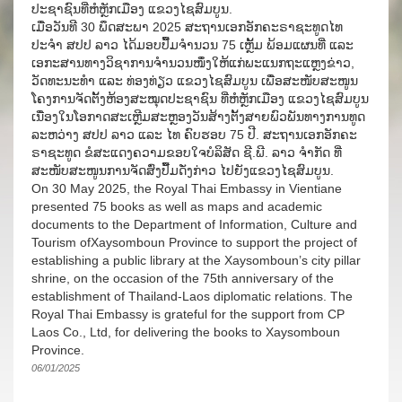
ປະຊາຊົນທີ່ຫໍຫຼັກເມືອງ ແຂວງໄຊສົມບູນ.
ເມື່ອວັນທີ 30 ພຶດສະພາ 2025 ສະຖານເອກອັກຄະຣາຊະທູດໄທ
ປະຈຳ ສປປ ລາວ ໄດ້ມອບປື້ມຈຳນວນ 75 ເຫຼັ້ມ ພ້ອມແຜນທີ່ ແລະ
ເອກະສານທາງວິຊາການຈຳນວນໜຶ່ງໃຫ້ແກ່ພະແນກຖະແຫຼງຂ່າວ,
ວັດທະນະທຳ ແລະ ທ່ອງທ່ຽວ ແຂວງໄຊສົມບູນ ເພື່ອສະໜັບສະໜູນ
ໂຄງການຈັດຕັ້ງຫ້ອງສະໝຸດປະຊາຊົນ ທີ່ຫໍຫຼັກເມືອງ ແຂວງໄຊສົມບູນ
ເນື່ອງໃນໂອກາດສະເຫຼີມສະຫຼອງວັນສ້າງຕັ້ງສາຍພົວພັນທາງການທູດ
ລະຫວ່າງ ສປປ ລາວ ແລະ ໄທ ຄົບຮອບ 75 ປີ. ສະຖານເອກອັກຄະ
ຣາຊະທູດ ຂໍສະແດງຄວາມຂອບໃຈບໍລິສັດ ຊີ.ພີ. ລາວ ຈຳກັດ ທີ່
ສະໜັບສະໜູນການຈັດສົ່ງປື້ມດັ່ງກ່າວ ໄປຍັງແຂວງໄຊສົມບູນ.
On 30 May 2025, the Royal Thai Embassy in Vientiane
presented 75 books as well as maps and academic
documents to the Department of Information, Culture and
Tourism ofXaysomboun Province to support the project of
establishing a public library at the Xaysomboun’s city pillar
shrine, on the occasion of the 75th anniversary of the
establishment of Thailand-Laos diplomatic relations. The
Royal Thai Embassy is grateful for the support from CP
Laos Co., Ltd, for delivering the books to Xaysomboun
Province.
06/01/2025