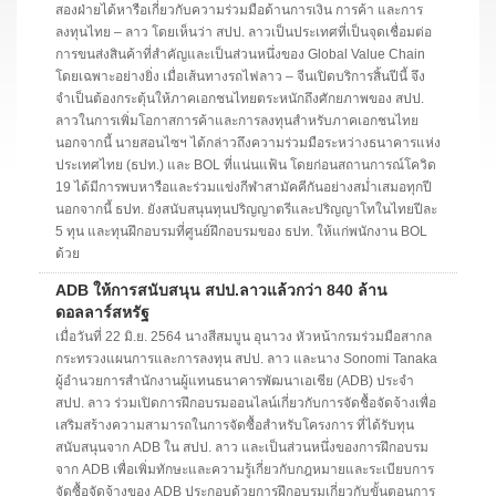
สองฝ่ายได้หารือเกี่ยวกับความร่วมมือด้านการเงิน การค้า และการ
ลงทุนไทย – ลาว โดยเห็นว่า สปป. ลาวเป็นประเทศที่เป็นจุดเชื่อมต่อ
การขนส่งสินค้าที่สำคัญและเป็นส่วนหนึ่งของ Global Value Chain
โดยเฉพาะอย่างยิ่ง เมื่อเส้นทางรถไฟลาว – จีนเปิดบริการสิ้นปีนี้ จึง
จำเป็นต้องกระตุ้นให้ภาคเอกชนไทยตระหนักถึงศักยภาพของ สปป.
ลาวในการเพิ่มโอกาสการค้าและการลงทุนสำหรับภาคเอกชนไทย
นอกจากนี้ นายสอนไซฯ ได้กล่าวถึงความร่วมมือระหว่างธนาคารแห่ง
ประเทศไทย (ธปท.) และ BOL ที่แน่นแฟ้น โดยก่อนสถานการณ์โควิด
19 ได้มีการพบหารือและร่วมแข่งกีฬาสามัคคีกันอย่างสม่ำเสมอทุกปี
นอกจากนี้ ธปท. ยังสนับสนุนทุนปริญญาตรีและปริญญาโทในไทยปีละ
5 ทุน และทุนฝึกอบรมที่ศูนย์ฝึกอบรมของ ธปท. ให้แก่พนักงาน BOL
ด้วย
ADB ให้การสนับสนุน สปป.ลาวแล้วกว่า 840 ล้าน
ดอลลาร์สหรัฐ
เมื่อวันที่ 22 มิ.ย. 2564 นางสีสมบูน อุนาวง หัวหน้ากรมร่วมมือสากล
กระทรวงแผนการและการลงทุน สปป. ลาว และนาง Sonomi Tanaka
ผู้อํานวยการสํานักงานผู้แทนธนาคารพัฒนาเอเชีย (ADB) ประจํา
สปป. ลาว ร่วมเปิดการฝึกอบรมออนไลน์เกี่ยวกับการจัดชื้อจัดจ้างเพื่อ
เสริมสร้างความสามารถในการจัดซื้อสำหรับโครงการ ที่ได้รับทุน
สนับสนุนจาก ADB ใน สปป. ลาว และเป็นส่วนหนึ่งของการฝึกอบรม
จาก ADB เพื่อเพิ่มทักษะและความรู้เกี่ยวกับกฎหมายและระเบียบการ
จัดซื้อจัดจ้างของ ADB ประกอบด้วยการฝึกอบรมเกี่ยวกับขั้นตอนการ