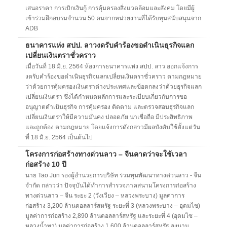
เสนอราคา การเบิกเงินกู้ การคุ้มครองสิ่งแวดล้อมและสังคม โดยมีผู้
เข้าร่วมฝึกอบรมจำนวน 50 คนจากหน่วยงานที่ได้รับทุนสนับสนุนจาก
ADB
ธนาคารแห่ง สปป. ลาวงดรับคำร้องขอดำเนินธุรกิจแลก
เปลี่ยนเงินตราชั่วคราว
เมื่อวันที่ 18 มิ.ย. 2564 ห้องการธนาคารแห่ง สปป. ลาว ออกแจ้งการ
งดรับคำร้องขอดำเนินธุรกิจแลกเปลี่ยนเงินตราชั่วคราว ตามกฎหมาย
ว่าด้วยการคุ้มครองเงินตราต่างประเทศและข้อตกลงว่าด้วยธุรกิจแลก
เปลี่ยนเงินตรา ซึ่งได้กำหนดหลักการและระเบียบเกี่ยวกับการขอ
อนุญาตดำเนินธุรกิจ การคุ้มครอง ติดตาม และตรวจสอบธุรกิจแลก
เปลี่ยนเงินตราให้มีความมั่นคง ปลอดภัย น่าเชื่อถือ มีประสิทธิภาพ
และถูกต้อง ตามกฎหมาย โดยแจ้งการดังกล่าวมีผลบังคับใช้ตั้งแต่วัน
ที่ 18 มิ.ย. 2564 เป็นต้นไป
โครงการก่อสร้างทางด่วนลาว – จีนคาดว่าจะใช้เวลา
ก่อสร้าง 10 ปี
นาย Tao Jun รองผู้อำนวยการบริษัท ร่วมทุนพัฒนาทางด่วนลาว - จีน
จำกัด กล่าวว่า ปัจจุบันได้ทำการสำรวจภาคสนามโครงการก่อสร้าง
ทางด่วนลาว – จีน ระยะ 2 (วังเวียง – หลวงพระบาง) มูลค่าการ
ก่อสร้าง 3,200 ล้านดอลลาร์สหรัฐ ระยะที่ 3 (หลวงพระบาง – อุดมไซ)
มูลค่าการก่อสร้าง 2,890 ล้านดอลลาร์สหรัฐ และระยะที่ 4 (อุดมไซ –
หลวงน้ำทา) มูลค่าการก่อสร้าง 1,600 ล้านดอลลาร์สหรัฐ ลงนาม