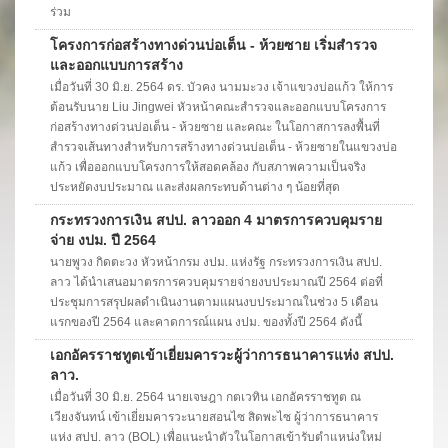
ร่วม
โครงการก่อสร้างทางด่วนบ่อเต็น - ห้วยซาย เริ่มสำรวจ
และออกแบบการสร้าง
เมื่อวันที่ 30 มิ.ย. 2564 ดร. บัวคง นามมะวง เจ้าแขวงบ่อแก้ว ให้การ
ต้อนรับนาย Liu Jingwei หัวหน้าคณะสำรวจและออกแบบโครงการ
ก่อสร้างทางด่วนบ่อเต็น - ห้วยซาย และคณะ ในโอกาสการลงพื้นที่
สำรวจเส้นทางสำหรับการสร้างทางด่วนบ่อเต็น - ห้วยซายในแขวงบ่อ
แก้ว เพื่อออกแบบโครงการให้สอดคล้อง กับสภาพความเป็นจริง
ประหยัดงบประมาณ และส่งผลกระทบด้านต่าง ๆ น้อยที่สุด
กระทรวงการเงิน สปป. ลาวออก 4 มาตรการควบคุมราย
จ่าย งปม. ปี 2564
นายพูวง กิดตะวง หัวหน้ากรม งปม. แห่งรัฐ กระทรวงการเงิน สปป.
ลาว ได้นำเสนอมาตรการควบคุมรายจ่ายงบประมาณปี 2564 ต่อที่
ประชุมการสรุปผลดำเนินงานตามแผนงบประมาณในช่วง 5 เดือน
แรกของปี 2564 และคาดการณ์แผน งปม. ของทั้งปี 2564 ดังนี้
เอกอัครราชทูตเข้าเยี่ยมคารวะผู้ว่าการธนาคารแห่ง สปป.
ลาว.
เมื่อวันที่ 30 มิ.ย. 2564 นายเจษฎา กตเวทิน เอกอัครราชทูต ณ
เวียงจันทน์ เข้าเยี่ยมคารวะนายสอนไซ สิดพะไซ ผู้ว่าการธนาคาร
แห่ง สปป. ลาว (BOL) เพื่อแนะนำตัวในโอกาสเข้ารับตำแหน่งใหม่