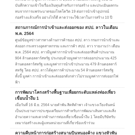
บันทึกความเข้าใจเรื่องเงินทุนสำหรับการก่อสร้าง และประเมินผลกระ
ทบจากการแพร่ระบาดของโรคโควิด 19 ต่อการนำเข้าอุปกรณ์
ก่อสร้างแล้วเสร็จ อย่างไรก็ดี คาดว่าจะใช้เวลาในการสร้าง 10 ปี
สถานการณ์การนำเข้าและส่งออกของ สปป. ลาวในเดือน
พ.ค. 2564
ศูนย์ข้อมูลข่าวสารทางด้านการค้าของ สปป. ลาว กรมการนำเข้าและ
ส่งออก กระทรวงอุตสาหกรรม และการค้า สปป. ลาว รายงานว่า เดือน
พ.ค. 2564 สปป. ลาวมีมูลค่าการนำเข้าและส่งออกสินค้าประมาณ
904 ล้านดอลลาร์สหรัฐ ประกอบด้วยมูลค่าการส่งออกประมาณ 425
ล้านดอลลาร์สหรัฐ และมูลค่าการนำเข้าประมาณ 479 ล้านดอลลาร์
สหรัฐ โดย สปป. ลาวได้ดุลการค้าประมาณ 54 ล้านดอลลาร์สหรัฐ
ทั้งนี้ มูลค่า การนำเข้าและส่งออกดังกล่าวไม่รวมมูลค่าการส่งออกไฟ
ฟ้า
การพัฒนาโครงสร้างพื้นฐานเพื่อยกระดับแหล่งท่องเที่ยว
เขื่อนน้ำงึม 1
เมื่อวันที่ 16 มิ.ย. 2564 นายคำพัน สิดทิดำพา เจ้าแขวงเวียงจันทน์
เป็นประธานการประชุมเตรียมการสำหรับการพัฒนาเส้นทางและสิ่ง
อำนวยความสะดวกด้านการท่องเที่ยวเขื่อนน้ำงึม 1 โดยมีบริษัทรับ
เหมาก่อสร้างและผู้แทนหน่วยงานที่เกี่ยวข้องเข้าร่วม
ความคืบหน้าการก่อสร้างสนามบินหนองค้าง แขวงหัวพัน