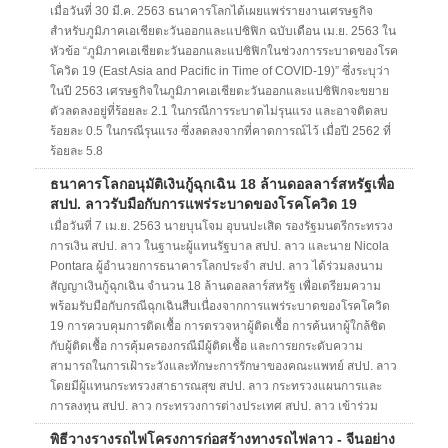
เมื่อวันที่ 30 มี.ค. 2563 ธนาคารโลกได้เผยแพร่รายงานเศรษฐกิจ
สำหรับภูมิภาคเอเชียตะวันออกและแปซิฟิก ฉบับเดือน เม.ย. 2563 ใน
หัวข้อ “ภูมิภาคเอเชียตะวันออกและแปซิฟิกในช่วงการระบาดของโรค
โควิด 19 (East Asia and Pacific in Time of COVID-19)” ซึ่งระบุว่า
ในปี 2563 เศรษฐกิจในภูมิภาคเอเชียตะวันออกและแปซิฟิกจะขยาย
ตัวลดลงอยู่ที่ร้อยละ 2.1 ในกรณีการระบาดไม่รุนแรง และอาจติดลบ
ร้อยละ 0.5 ในกรณีรุนแรง ซึ่งลดลงจากที่คาดการณ์ไว้ เมื่อปี 2562 ที่
ร้อยละ 5.8
ธนาคารโลกอนุมัติเงินกู้ฉุกเฉิน 18 ล้านดอลลาร์สหรัฐเพื่อ
สปป. ลาวรับมือกับการแพร่ระบาดของโรคโควิด 19
เมื่อวันที่ 7 เม.ย. 2563 นายบุนโจม อุบนปะเสิด รองรัฐมนตรีกระทรวง
การเงิน สปป. ลาว ในฐานะผู้แทนรัฐบาล สปป. ลาว และนาย Nicola
Pontara ผู้อำนวยการธนาคารโลกประจำ สปป. ลาว ได้ร่วมลงนาม
สัญญาเงินกู้ฉุกเฉิน จำนวน 18 ล้านดอลลาร์สหรัฐ เพื่อเตรียมความ
พร้อมรับมือกับกรณีฉุกเฉินสืบเนื่องจากการแพร่ระบาดของโรคโควิด
19 การควบคุมการติดเชื้อ การตรวจหาผู้ติดเชื้อ การค้นหาผู้ใกล้ชิด
กับผู้ติดเชื้อ การคุ้มครองกรณีมีผู้ติดเชื้อ และการยกระดับความ
สามารถในการเฝ้าระวังและทักษะการรักษาของคณะแพทย์ สปป. ลาว
โดยมีผู้แทนกระทรวงสาธารณสุข สปป. ลาว กระทรวงแผนการและ
การลงทุน สปป. ลาว กระทรวงการต่างประเทศ สปป. ลาว เข้าร่วม
พิธีวางรางรถไฟโครงการก่อสร้างทางรถไฟลาว - จีนอย่าง