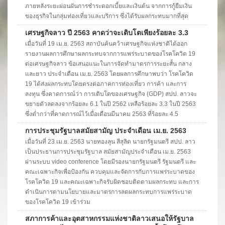
ภายหลังระยะผ่อนผันการชำระดอกเบี้ยและเงินต้น จากการกู้ยืมเงิน
ของธุรกิจในกลุ่มท่องเที่ยวและบริการ ซึ่งได้รับผลกระทบมากที่สุด
เศรษฐกิจลาว ปี 2563 คาดว่าจะเติบโตเพียงร้อยละ 3.3
เมื่อวันที่ 19 เม.ย. 2563 สถาบันค้นคว้าเศรษฐกิจแห่งชาติได้ออก
รายงานผลการศึกษาผลกระทบจากการแพร่ระบาดของโรคโควิด 19
ต่อเศรษฐกิจลาว ข้อเสนอแนะในการจัดทำมาตรการระยะสั้น กลาง
และยาว ประจำเดือน เม.ย. 2563 โดยผลการศึกษาพบว่า โรคโควิด
19 ได้ส่งผลกระทบโดยตรงต่อภาคการท่องเที่ยว การค้า และการ
ลงทุน ซึ่งคาดการณ์ว่า การเติบโตของเศรษฐกิจ (GDP) สปป. ลาวจะ
ขยายตัวลดลงจากร้อยละ 6.1 ในปี 2562 เหลือร้อยละ 3.3 ในปี 2563
ซึ่งต่ำกว่าที่คาดการณ์ไว้เมื่อเดือนมีนาคม 2563 ที่ร้อยละ 4.5
การประชุมรัฐบาลสมัยสามัญ ประจำเดือน เม.ย. 2563
เมื่อวันที่ 23 เม.ย. 2563 นายทองลุน สีสุลิด นายกรัฐมนตรี สปป. ลาว
เป็นประธานการประชุมรัฐบาล สมัยสามัญประจำเดือน เม.ย. 2563
ผ่านระบบ video conference โดยมีรองนายกรัฐมนตรี รัฐมนตรี และ
คณะเฉพาะกิจเพื่อป้องกัน ควบคุมและจัดการกับการแพร่ระบาดของ
โรคโควิด 19 และคณะเฉพาะกิจรับผิดชอบติดตามผลกระทบ และการ
ดำเนินการตามนโยบายและมาตรการลดผลกระทบการแพร่ระบาด
ของโรคโควิด 19 เข้าร่วม
สภาการค้าและอุตสาหกรรมแห่งชาติลาวเสนอให้รัฐบาล