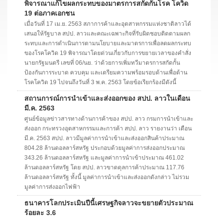
พิจารณาแก้ไขผลกระทบของมาตรการสกัดกั้นโรค โควิด
19 ต่อภาคเอกชน
เมื่อวันที่ 17 เม.ย. 2563 สภาการค้าและอุตสาหกรรมแห่งชาติลาวได้
เสนอให้รัฐบาล สปป. ลาวและคณะเฉพาะกิจที่รับผิดชอบติดตามผลก
ระทบและการดำเนินการตามนโยบายและมาตรการเพื่อลดผลกระทบ
ของโรคโควิด 19 พิจารณาโดยด่วนเกี่ยวกับการขยายเวลาของคำสั่ง
นายกรัฐมนตรี เลขที่ 06/นย. ว่าด้วยการเพิ่มทวีมาตรการสกัดกั้น
ป้องกันการระบาด ควบคุม และเตรียมความพร้อมรอบด้านเพื่อต้าน
โรคโควิด 19 ไปจนถึงวันที่ 3 พ.ค. 2563 โดยข้อเรียกร้องมีดังนี้
สถานการณ์การนำเข้าและส่งออกของ สปป. ลาวในเดือน
มี.ค. 2563
ศูนย์ข้อมูลข่าวสารทางด้านการค้าของ สปป. ลาว กรมการนำเข้าและ
ส่งออก กระทรวงอุตสาหกรรมและการค้า สปป. ลาว รายงานว่า เดือน
มี.ค. 2563 สปป. ลาวมีมูลค่าการนำเข้าและส่งออกสินค้าประมาณ
804.28 ล้านดอลลาร์สหรัฐ ประกอบด้วยมูลค่าการส่งออกประมาณ
343.26 ล้านดอลลาร์สหรัฐ และมูลค่าการนำเข้าประมาณ 461.02
ล้านดอลลาร์สหรัฐ โดย สปป. ลาวขาดดุลการค้าประมาณ 117.76
ล้านดอลลาร์สหรัฐ ทั้งนี้ มูลค่าการนำเข้าและส่งออกดังกล่าว ไม่รวม
มูลค่าการส่งออกไฟฟ้า
ธนาคารโลกประเมินปีนี้เศรษฐกิจลาวจะขยายตัวประมาณ
ร้อยละ 3.6