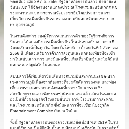
ท่องเที่ยว เมื่อ 29 ก.ค. 2556 รัฐวิสาหกิจการบินลาว สาขาสะห
วันนะเขต ได้จัดงานงานแถลงข่าว ณ โรงแรมสะหวันเวกัส แข
วงสะหวันนะเขต สาธารณรัฐประชาธิปไตยประชาชนลาว
เกี่ยวกับการเพิ่มเที่ยวบินระหว่างสนามบินสะหวันนะเขต-ปาก
เซ-สุวรรณภูมิ
ในงานดังกล่าว รองผู้จัดการแผนกการค้า ของรัฐวิสาหกิจการ
บินลาว ได้แถลงถึงการเพิ่มเที่ยวบิน ในเส้นทางดังกล่าวจาก 5
วันต่อสัปดาห์เป็นทุกวัน โดยเริ่มให้บริการตั้งแต่วันที่ 1 สิงหาคม
2556 นี้ เพื่อส่งเสริมการค้าการลงทุนและนักท่องเที่ยวที่จะเข้า
มาในสปป.ลาว ลาว และมีแผนที่จะเพิ่มเที่ยวบินสู่ นครโฮจิมินห์
และพนมเปญต่อไปในอนาคต
สปป.ลาวได้เพิ่มเที่ยวบินเส้นทางสนามบินสะหวันนะเขต-ปาก
เซ-สุวรรณภูมิเนื่องจากต้องการที่จะผลักดันการลงทุน และท่อง
เที่ยว เพราะนอกจากแหล่งท่องเที่ยวทางวัฒนธรรมเชิง
สถาปัตยกรรมและเชิงธรรมชาติหลายแห่งแล้ว สะหวันนะเขต
ยังเป็นที่ตั้งของธุรกิจโรงแรมชั้นนำ อาทิ โรงแรมดาวสะหวัน
และโรงแรมสะหวันเวกัส ซึ่งมีแผนการที่จะเชื่อมโยงธุรกิจ
Entertainment Complex กับมาเก๊าด้วย
ทั้งนี้ รัฐวิสาหกิจการบินของลาวเริ่มก่อตั้งเมื่อปี พ.ศ.2519 ในรูป
แบบที่รัฐบาลเป็นผู้ถือหุ้นทั้งหมด ปัจจุบันมีเครื่องบินในกรรมสิทธิ์