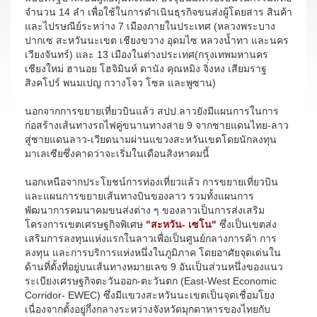
จำนวน 14 ลำ เพื่อใช้ในการดำเนินธุรกิจขนส่งผู้โดยสาร สินค้า
และไปรษณีย์ระหว่าง 7 เมืองภายในประเทศ (หลวงพระบาง
ปากเซ สะหวันนะเขต เชียงขวาง อุดมไซ หลวงน้ำทา และนคร
เวียงจันทร์) และ 13 เมืองในต่างประเทศ(กรุงเทพมหานคร
เชียงใหม่ ฮานอย โฮจิมินห์ ดานัง คุณหมิง จิ่งหง เสียมราฐ
สิงคโปร์ พนมเปญ กวางโจว โซล และพูซาน)
นอกจากการขยายเที่ยวบินแล้ว สปป.ลาวยังมีแผนการในการ
ก่อสร้างเส้นทางรถไฟคู่ขนานทางสาย 9 จากชายแดนไทย-ลาว
สู่ชายแดนลาว-เวียดนามผ่านแขวงสะหวันเขตโดยนักลงทุน
มาเลเซียซึ่งคาดว่าจะเริ่มในเดือนสิงหาคมนี้
นอกเหนือจากประโยชน์การท่องเที่ยวแล้ว การขยายเที่ยวบิน
และแผนการขยายเส้นทางบินของลาว รวมทั้งแผนการ
พัฒนาการคมนาคมขนส่งต่าง ๆ ของลาวเป็นการส่งเสริม
โครงการเขตเศรษฐกิจพิเศษ
"สะหวัน- เซโน"
ซึ่งเป็นเขตส่ง
เสริมการลงทุนแห่งแรกในลาวเพื่อเป็นศูนย์กลางการค้า การ
ลงทุน และการบริการแห่งหนึ่งในภูมิภาค โดยอาศัยจุดเด่นใน
ด้านที่ตั้งที่อยู่บนเส้นทางหมายเลข 9 อันเป็นส่วนหนึ่งของแนว
ระเบียงเศรษฐกิจตะวันออก-ตะวันตก (East-West Economic
Corridor- EWEC) ซึ่งมีแขวงสะหวันนะเขตเป็นจุดเชื่อมโยง
เนื่องจากตั้งอยู่กึ่งกลางระหว่างจังหวัดมุกดาหารของไทยกับ